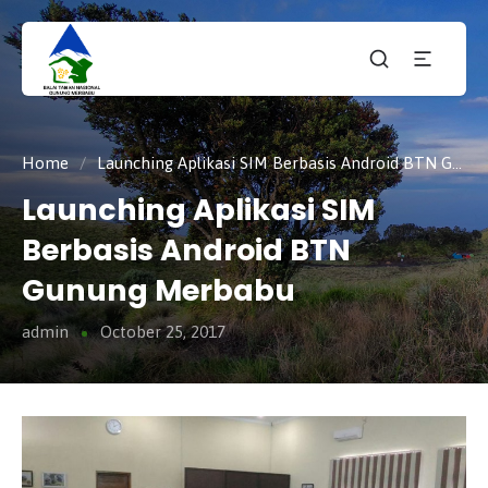
Taman
tnmerbabu,
Nasiona
tngunungmerbabu,
Gunung
tamannasional,
Merbabu
gunungmerbabu,
Home
/
Launching Aplikasi SIM Berbasis Android BTN Gunung Merbabu
Launching Aplikasi SIM
Berbasis Android BTN
Gunung Merbabu
admin
October 25, 2017