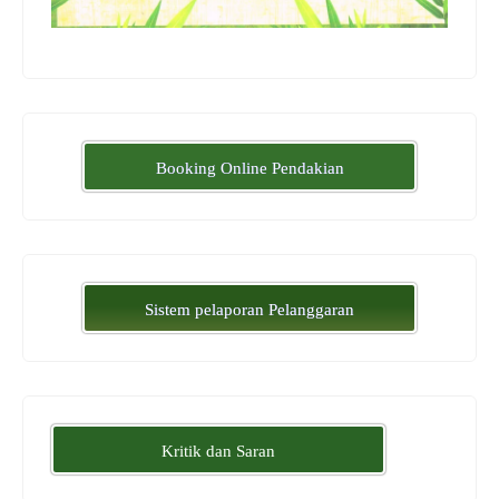
Booking Online Pendakian
Sistem pelaporan Pelanggaran
Kritik dan Saran