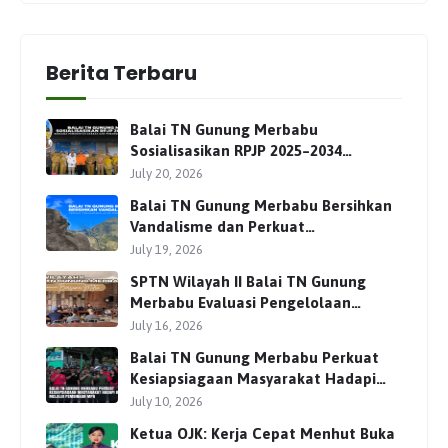
Berita Terbaru
Balai TN Gunung Merbabu
Sosialisasikan RPJP 2025–2034
Bersama Para Pemangku
July 20, 2026
Kepentingan
Balai TN Gunung Merbabu Bersihkan
Vandalisme dan Perkuat
Pengamanan Jalur Pendakian
July 19, 2026
SPTN Wilayah II Balai TN Gunung
Merbabu Evaluasi Pengelolaan
Wisata Pendakian Bersama Mitra
July 16, 2026
Balai TN Gunung Merbabu Perkuat
Kesiapsiagaan Masyarakat Hadapi
Karhutla Melalui Pembinaan MPA
July 10, 2026
Ketua OJK: Kerja Cepat Menhut Buka