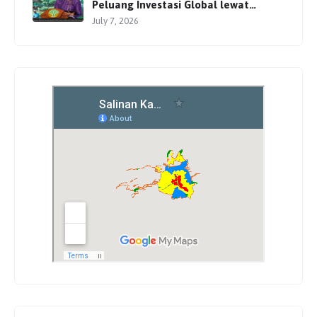
Peluang Investasi Global lewat
Perdagangan Karbon
July 7, 2026