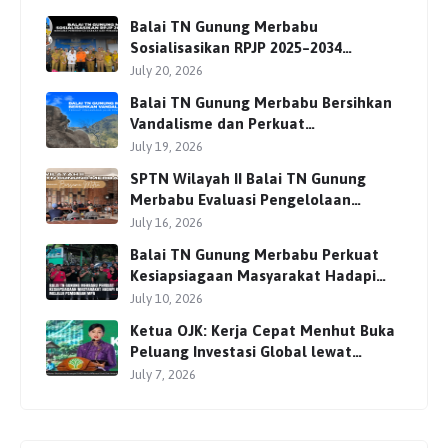
Balai TN Gunung Merbabu
Sosialisasikan RPJP 2025–2034
Bersama Para Pemangku
July 20, 2026
Kepentingan
Balai TN Gunung Merbabu Bersihkan
Vandalisme dan Perkuat
Pengamanan Jalur Pendakian
July 19, 2026
SPTN Wilayah II Balai TN Gunung
Merbabu Evaluasi Pengelolaan
Wisata Pendakian Bersama Mitra
July 16, 2026
Balai TN Gunung Merbabu Perkuat
Kesiapsiagaan Masyarakat Hadapi
Karhutla Melalui Pembinaan MPA
July 10, 2026
Ketua OJK: Kerja Cepat Menhut Buka
Peluang Investasi Global lewat
Perdagangan Karbon
July 7, 2026