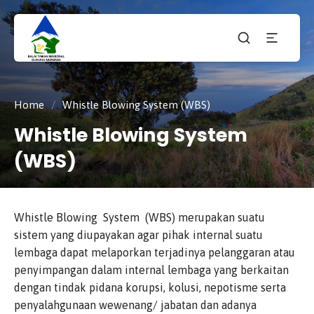
Taman
tnmerbabu,
Nasiona
tngunungmerbabu,
Gunung
tamannasional,
Merbabu
gunungmerbabu,
Home
/
Whistle Blowing System (WBS)
Whistle Blowing System
(WBS)
Whistle Blowing System (WBS) merupakan suatu
sistem yang diupayakan agar pihak internal suatu
lembaga dapat melaporkan terjadinya pelanggaran atau
penyimpangan dalam internal lembaga yang berkaitan
dengan tindak pidana korupsi, kolusi, nepotisme serta
penyalahgunaan wewenang/ jabatan dan adanya