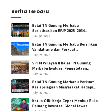
Berita Terbaru
Balai TN Gunung Merbabu
Sosialisasikan RPJP 2025–2034
Bersama Para Pemangku
July 20, 2026
Kepentingan
Balai TN Gunung Merbabu Bersihkan
Vandalisme dan Perkuat
Pengamanan Jalur Pendakian
July 19, 2026
SPTN Wilayah II Balai TN Gunung
Merbabu Evaluasi Pengelolaan
Wisata Pendakian Bersama Mitra
July 16, 2026
Balai TN Gunung Merbabu Perkuat
Kesiapsiagaan Masyarakat Hadapi
Karhutla Melalui Pembinaan MPA
July 10, 2026
Ketua OJK: Kerja Cepat Menhut Buka
Peluang Investasi Global lewat