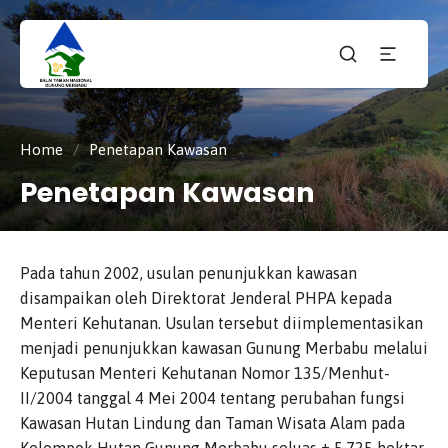
Taman
tnmerbabu,
Nasiona
tngunungmerbabu,
Gunung
tamannasional,
Merbabu
gunungmerbabu,
Home
/
Penetapan Kawasan
Penetapan Kawasan
Pada tahun 2002, usulan penunjukkan kawasan
disampaikan oleh Direktorat Jenderal PHPA kepada
Menteri Kehutanan. Usulan tersebut diimplementasikan
menjadi penunjukkan kawasan Gunung Merbabu melalui
Keputusan Menteri Kehutanan Nomor 135/Menhut-
II/2004 tanggal 4 Mei 2004 tentang perubahan fungsi
Kawasan Hutan Lindung dan Taman Wisata Alam pada