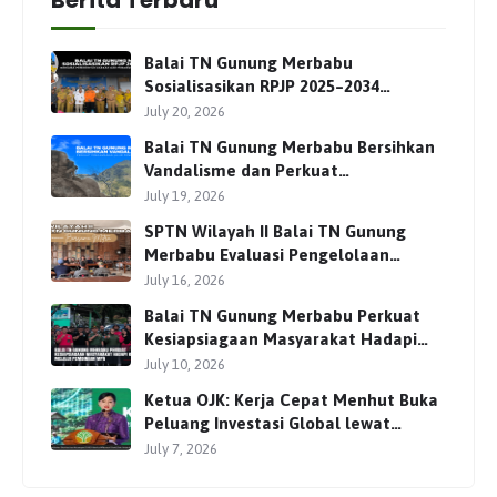
Balai TN Gunung Merbabu
Sosialisasikan RPJP 2025–2034
Bersama Para Pemangku
July 20, 2026
Kepentingan
Balai TN Gunung Merbabu Bersihkan
Vandalisme dan Perkuat
Pengamanan Jalur Pendakian
July 19, 2026
SPTN Wilayah II Balai TN Gunung
Merbabu Evaluasi Pengelolaan
Wisata Pendakian Bersama Mitra
July 16, 2026
Balai TN Gunung Merbabu Perkuat
Kesiapsiagaan Masyarakat Hadapi
Karhutla Melalui Pembinaan MPA
July 10, 2026
Ketua OJK: Kerja Cepat Menhut Buka
Peluang Investasi Global lewat
Perdagangan Karbon
July 7, 2026