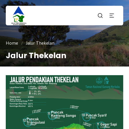
Taman
tnmerbabu,
Nasiona
tngunungmerbabu,
Gunung
tamannasional,
Merbabu
gunungmerbabu,
Home
/
Jalur Thekelan
Jalur Thekelan