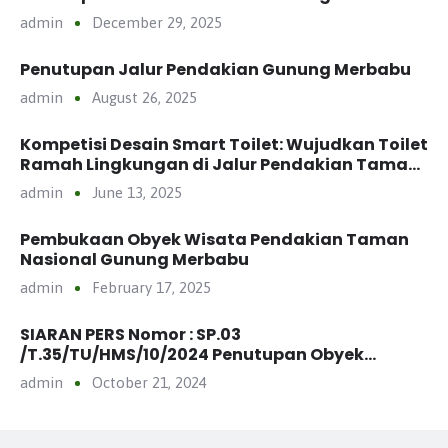
admin
December 29, 2025
Penutupan Jalur Pendakian Gunung Merbabu
admin
August 26, 2025
Kompetisi Desain Smart Toilet: Wujudkan Toilet
Ramah Lingkungan di Jalur Pendakian Taman
Nasional
admin
June 13, 2025
Pembukaan Obyek Wisata Pendakian Taman
Nasional Gunung Merbabu
admin
February 17, 2025
SIARAN PERS Nomor : SP.03
/T.35/TU/HMS/10/2024 Penutupan Obyek
Wisata Pendakian Taman Nasional Gunung
admin
October 21, 2024
Merbabu