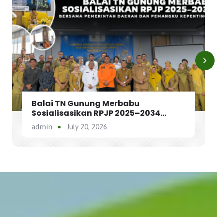
Balai TN Gunung Merbabu
Sosialisasikan RPJP 2025–2034
Bersama Para Pemangku
admin
July 20, 2026
Kepentingan