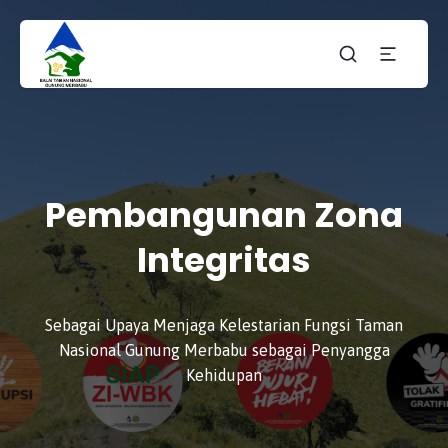
Taman
tnmerbabu,
Nasiona
tngunungmerbabu,
Gunung
tamannasional,
Merbabu
gunungmerbabu,
Pembangunan Zona
Integritas
Sebagai Upaya Menjaga Kelestarian Fungsi Taman
Nasional Gunung Merbabu sebagai Penyangga
Kehidupan