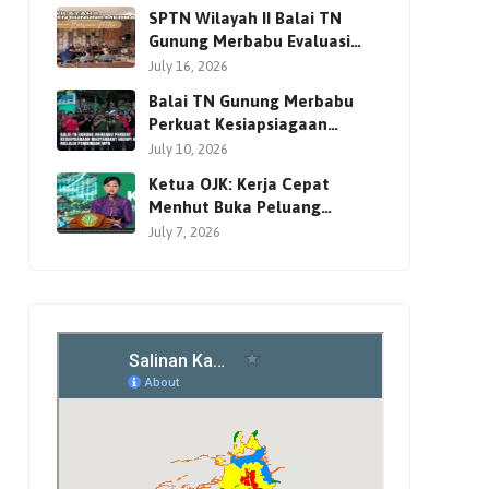
Pendakian
SPTN Wilayah II Balai TN
Gunung Merbabu Evaluasi
Pengelolaan Wisata
July 16, 2026
Pendakian Bersama Mitra
Balai TN Gunung Merbabu
Perkuat Kesiapsiagaan
Masyarakat Hadapi Karhutla
July 10, 2026
Melalui Pembinaan MPA
Ketua OJK: Kerja Cepat
Menhut Buka Peluang
Investasi Global lewat
July 7, 2026
Perdagangan Karbon