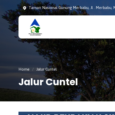
Taman Nasional Gunung Merbabu, Jl . Merbabu, N
Taman
tnmerbabu,
Nasiona
tngunungmerbabu,
Gunung
tamannasional,
Merbabu
gunungmerbabu,
Home
/
Jalur Cuntel
Jalur Cuntel