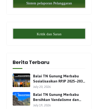
Sistem pelaporan Pelanggaran
Kritik dan Saran
Berita Terbaru
Balai TN Gunung Merbabu
Sosialisasikan RPJP 2025–2034
Bersama Para Pemangku
July 20, 2026
Kepentingan
Balai TN Gunung Merbabu
Bersihkan Vandalisme dan
Perkuat Pengamanan Jalur
July 19, 2026