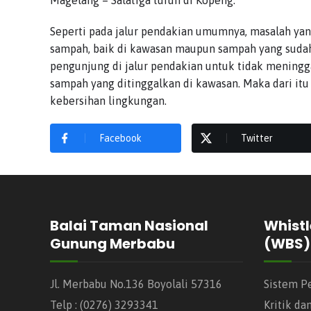
Magelang – Salatiga turun di Kopeng.
Seperti pada jalur pendakian umumnya, masalah yan
sampah, baik di kawasan maupun sampah yang sudah 
pengunjung di jalur pendakian untuk tidak mening
sampah yang ditinggalkan di kawasan. Maka dari itu
kebersihan lingkungan.
Facebook
Twitter
Balai Taman Nasional
Whistl
Gunung Merbabu
(WBS)
Jl. Merbabu No.136 Boyolali 57316
Sistem P
Telp : (0276) 3293341
Kritik da