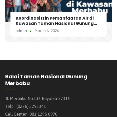
Koordinasi Izin Pemanfaatan Air di
Kawasan Taman Nasional Gunung
Merbabu bersama PDAM Bumi Tirta
admin
March 6, 2026
Serasi
Balai Taman Nasional Gunung
Merbabu
Jl. Merbabu No.136 Boyolali 57316
Telp : (0276) 3293341
Cell Center : 081 1295 0970