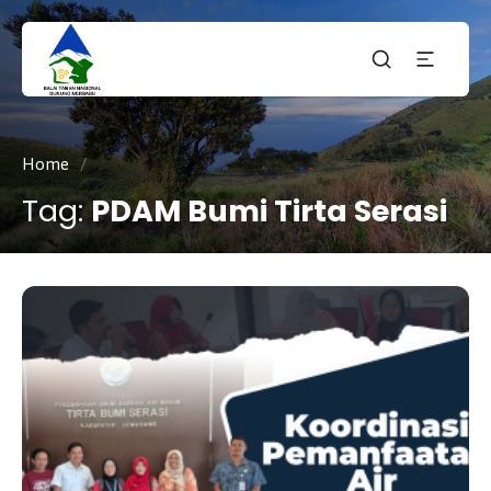
Taman
tnmerbabu,
Nasiona
tngunungmerbabu,
Gunung
tamannasional,
Merbabu
gunungmerbabu,
Home
/
Tag:
PDAM Bumi Tirta Serasi