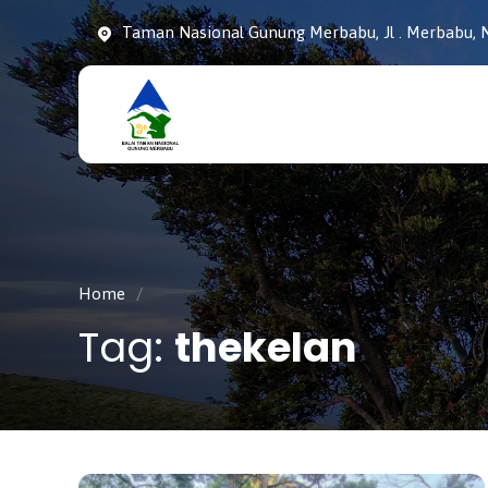
Taman Nasional Gunung Merbabu, Jl . Merbabu, N
Taman
tnmerbabu,
Nasiona
tngunungmerbabu,
Gunung
tamannasional,
Merbabu
gunungmerbabu,
Home
/
Tag:
thekelan