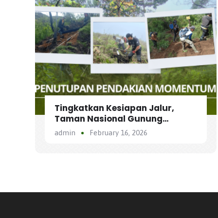
Tingkatkan Kesiapan Jalur,
Taman Nasional Gunung
Merbabu Manfaatkan Masa
admin
February 16, 2026
Penutupan untuk Pemeliharaan
Jalur Pendakian