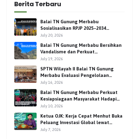
Berita Terbaru
Balai TN Gunung Merbabu
Sosialisasikan RPJP 2025–2034
Bersama Para Pemangku
July 20, 2026
Kepentingan
Balai TN Gunung Merbabu Bersihkan
Vandalisme dan Perkuat
Pengamanan Jalur Pendakian
July 19, 2026
SPTN Wilayah II Balai TN Gunung
Merbabu Evaluasi Pengelolaan
Wisata Pendakian Bersama Mitra
July 16, 2026
Balai TN Gunung Merbabu Perkuat
Kesiapsiagaan Masyarakat Hadapi
Karhutla Melalui Pembinaan MPA
July 10, 2026
Ketua OJK: Kerja Cepat Menhut Buka
Peluang Investasi Global lewat
Perdagangan Karbon
July 7, 2026