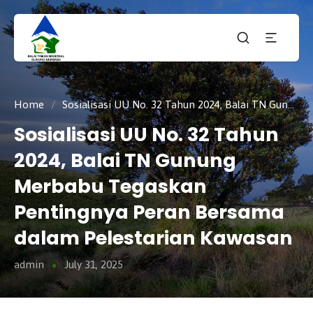
Taman
tnmerbabu,
Nasiona
tngunungmerbabu,
Gunung
tamannasional,
Merbabu
gunungmerbabu,
Home
/
Sosialisasi UU No. 32 Tahun 2024, Balai TN Gunung Merbabu Tegaskan Pentingnya Peran Bersama dalam Pelestarian Kawasan
Sosialisasi UU No. 32 Tahun
2024, Balai TN Gunung
Merbabu Tegaskan
Pentingnya Peran Bersama
dalam Pelestarian Kawasan
admin
July 31, 2025