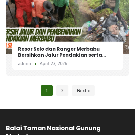
Resor Selo dan Ranger Merbabu
Bersihkan Jalur Pendakian serta
Benahi Jalur via Selo
admin
April 23, 2026
1
2
Next »
Balai Taman Nasional Gunung