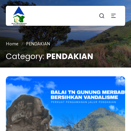
Taman
tnmerbabu,
Nasiona
tngunungmerbabu,
Gunung
tamannasional,
Merbabu
gunungmerbabu,
Home
/
PENDAKIAN
Category:
PENDAKIAN