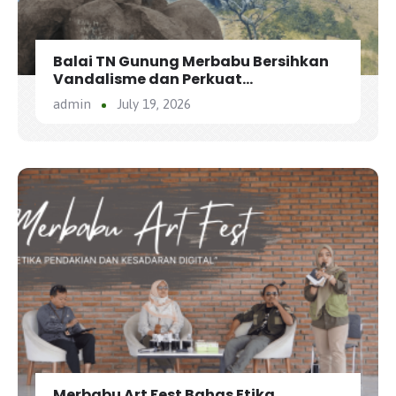
Balai TN Gunung Merbabu Bersihkan
Vandalisme dan Perkuat
Pengamanan Jalur Pendakian
admin
July 19, 2026
Merbabu Art Fest Bahas Etika