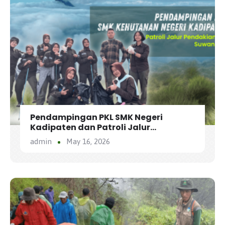
Pendampingan PKL SMK Negeri
Kadipaten dan Patroli Jalur
Pendakian via Suwanting
admin
May 16, 2026