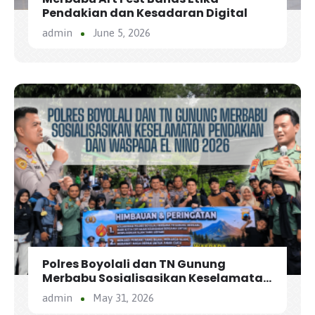
Pendakian dan Kesadaran Digital
admin
June 5, 2026
Polres Boyolali dan TN Gunung
Merbabu Sosialisasikan Keselamatan
Pendakian dan Waspada El Nino 2026
admin
May 31, 2026