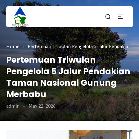
Taman
tnmerbabu,
Nasiona
tngunungmerbabu,
Gunung
tamannasional,
Merbabu
gunungmerbabu,
Home
/
Pertemuan Triwulan Pengelola 5 Jalur Pendakian Taman Nasional Gunung Merbabu
Pertemuan Triwulan
Pengelola 5 Jalur Pendakian
Taman Nasional Gunung
Merbabu
admin
May 22, 2026