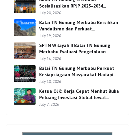
Sosialisasikan RPJP 2025–2034
Bersama Para Pemangku
July 20, 2026
Kepentingan
Balai TN Gunung Merbabu Bersihkan
Vandalisme dan Perkuat
Pengamanan Jalur Pendakian
July 19, 2026
SPTN Wilayah II Balai TN Gunung
Merbabu Evaluasi Pengelolaan
Wisata Pendakian Bersama Mitra
July 16, 2026
Balai TN Gunung Merbabu Perkuat
Kesiapsiagaan Masyarakat Hadapi
Karhutla Melalui Pembinaan MPA
July 10, 2026
Ketua OJK: Kerja Cepat Menhut Buka
Peluang Investasi Global lewat
Perdagangan Karbon
July 7, 2026