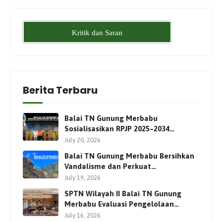
Kritik dan Saran
Berita Terbaru
Balai TN Gunung Merbabu
Sosialisasikan RPJP 2025–2034
Bersama Para Pemangku
July 20, 2026
Kepentingan
Balai TN Gunung Merbabu Bersihkan
Vandalisme dan Perkuat
Pengamanan Jalur Pendakian
July 19, 2026
SPTN Wilayah II Balai TN Gunung
Merbabu Evaluasi Pengelolaan
Wisata Pendakian Bersama Mitra
July 16, 2026