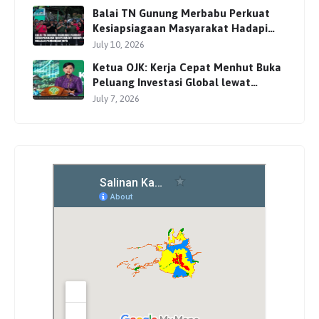
Balai TN Gunung Merbabu Perkuat
Kesiapsiagaan Masyarakat Hadapi
Karhutla Melalui Pembinaan MPA
July 10, 2026
Ketua OJK: Kerja Cepat Menhut Buka
Peluang Investasi Global lewat
Perdagangan Karbon
July 7, 2026