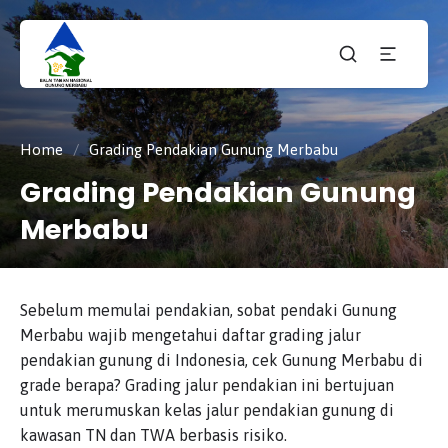
Taman
tnmerbabu,
Nasiona
tngunungmerbabu,
Gunung
tamannasional,
Merbabu
gunungmerbabu,
Home
/
Grading Pendakian Gunung Merbabu
Grading Pendakian Gunung
Merbabu
Sebelum memulai pendakian, sobat pendaki Gunung
Merbabu wajib mengetahui daftar grading jalur
pendakian gunung di Indonesia, cek Gunung Merbabu di
grade berapa? Grading jalur pendakian ini bertujuan
untuk merumuskan kelas jalur pendakian gunung di
kawasan TN dan TWA berbasis risiko.