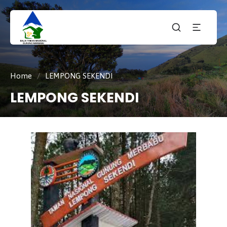
Taman
tnmerbabu,
Nasiona
tngunungmerbabu,
Gunung
tamannasional,
Merbabu
gunungmerbabu,
Home
/
LEMPONG SEKENDI
LEMPONG SEKENDI