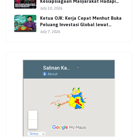
Kesiapsiagaan Masyarakat Hadapi
Karhutla Melalui Pembinaan MPA
July 10, 2026
Ketua OJK: Kerja Cepat Menhut Buka
Peluang Investasi Global lewat
Perdagangan Karbon
July 7, 2026