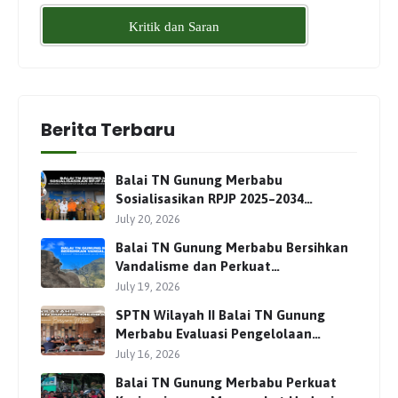
Kritik dan Saran
Berita Terbaru
Balai TN Gunung Merbabu
Sosialisasikan RPJP 2025–2034
Bersama Para Pemangku
July 20, 2026
Kepentingan
Balai TN Gunung Merbabu Bersihkan
Vandalisme dan Perkuat
Pengamanan Jalur Pendakian
July 19, 2026
SPTN Wilayah II Balai TN Gunung
Merbabu Evaluasi Pengelolaan
Wisata Pendakian Bersama Mitra
July 16, 2026
Balai TN Gunung Merbabu Perkuat