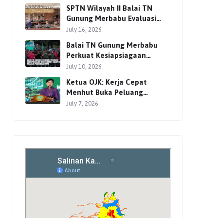
Pendakian
SPTN Wilayah II Balai TN
Gunung Merbabu Evaluasi
Pengelolaan Wisata
July 16, 2026
Pendakian Bersama Mitra
Balai TN Gunung Merbabu
Perkuat Kesiapsiagaan
Masyarakat Hadapi Karhutla
July 10, 2026
Melalui Pembinaan MPA
Ketua OJK: Kerja Cepat
Menhut Buka Peluang
Investasi Global lewat
July 7, 2026
Perdagangan Karbon