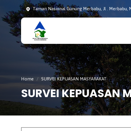
Taman Nasional Gunung Merbabu, Jl . Merbabu, N
Taman
tnmerbabu,
Nasiona
tngunungmerbabu,
Gunung
tamannasional,
Merbabu
gunungmerbabu,
Home
/
SURVEI KEPUASAN MASYARAKAT
SURVEI KEPUASAN 