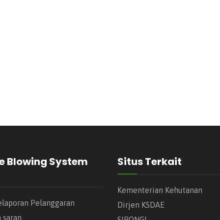
e Blowing System
Situs Terkait
Kementerian Kehutanan
elaporan Pelanggaran
Dirjen KSDAE
n saran
SIPONGI