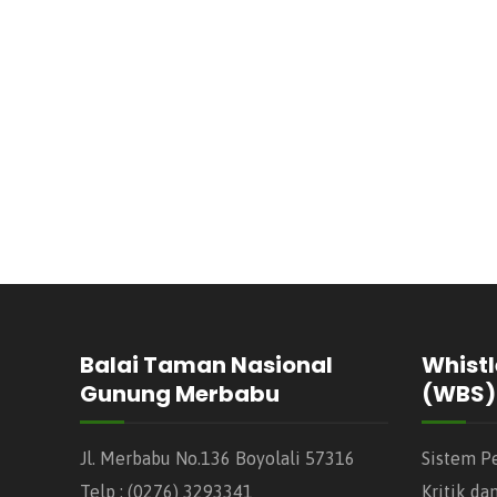
Balai Taman Nasional
Whistl
Gunung Merbabu
(WBS)
Jl. Merbabu No.136 Boyolali 57316
Sistem P
Telp : (0276) 3293341
Kritik da