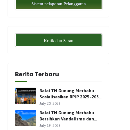
Sistem pelaporan Pelanggaran
Kritik dan Saran
Berita Terbaru
Balai TN Gunung Merbabu
Sosialisasikan RPJP 2025–2034
Bersama Para Pemangku
July 20, 2026
Kepentingan
Balai TN Gunung Merbabu
Bersihkan Vandalisme dan
Perkuat Pengamanan Jalur
July 19, 2026