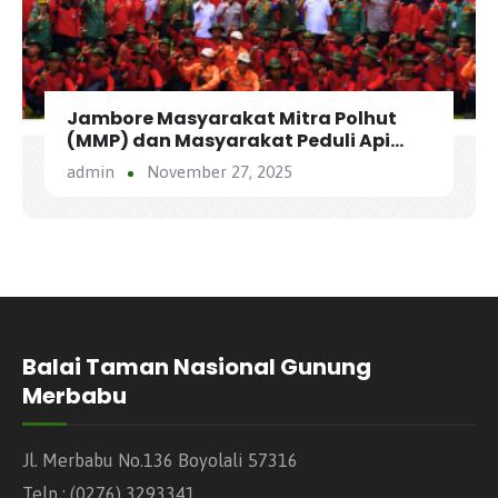
Jambore Masyarakat Mitra Polhut
(MMP) dan Masyarakat Peduli Api
(MPA) Balai Taman Nasional Gunung
admin
November 27, 2025
Merbabu “Menguatkan Sinergi
Masyarakat Mitra Konservasi untuk
Merbabu Lestari”
Balai Taman Nasional Gunung
Merbabu
Jl. Merbabu No.136 Boyolali 57316
Telp : (0276) 3293341