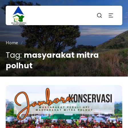
Taman
tnmerbabu,
Nasiona
tngunungmerbabu,
Gunung
tamannasional,
Merbabu
gunungmerbabu,
Home
/
Tag:
masyarakat mitra
polhut