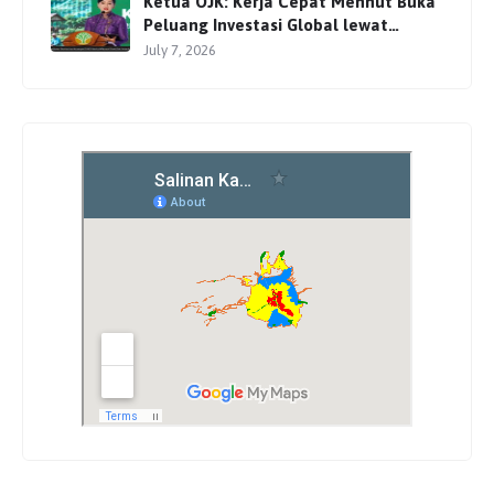
Ketua OJK: Kerja Cepat Menhut Buka
Peluang Investasi Global lewat
Perdagangan Karbon
July 7, 2026