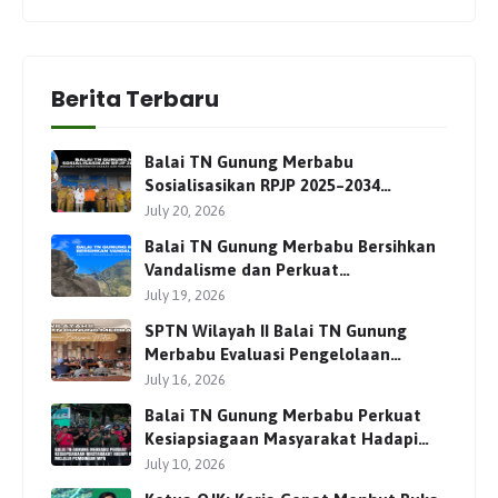
Berita Terbaru
Balai TN Gunung Merbabu
Sosialisasikan RPJP 2025–2034
Bersama Para Pemangku
July 20, 2026
Kepentingan
Balai TN Gunung Merbabu Bersihkan
Vandalisme dan Perkuat
Pengamanan Jalur Pendakian
July 19, 2026
SPTN Wilayah II Balai TN Gunung
Merbabu Evaluasi Pengelolaan
Wisata Pendakian Bersama Mitra
July 16, 2026
Balai TN Gunung Merbabu Perkuat
Kesiapsiagaan Masyarakat Hadapi
Karhutla Melalui Pembinaan MPA
July 10, 2026