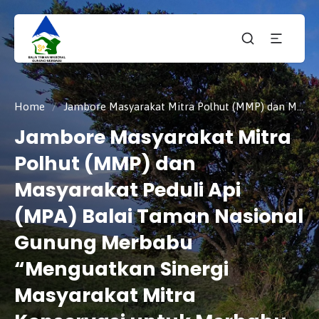
Taman
tnmerbabu,
Nasiona
tngunungmerbabu,
Gunung
tamannasional,
Merbabu
gunungmerbabu,
Home
/
Jambore Masyarakat Mitra Polhut (MMP) dan Masyarakat Peduli Api (MPA) Balai Taman Nasional Gunung Merbabu “Menguatkan Sinergi Masyarakat Mitra Konservasi untuk Merbabu Lestari”
Jambore Masyarakat Mitra
Polhut (MMP) dan
Masyarakat Peduli Api
(MPA) Balai Taman Nasional
Gunung Merbabu
“Menguatkan Sinergi
Masyarakat Mitra