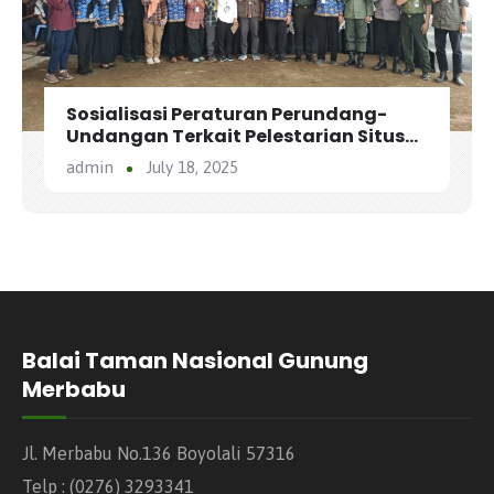
Sosialisasi Peraturan Perundang-
Undangan Terkait Pelestarian Situs
Timboa di Lereng Merbabu
admin
July 18, 2025
Balai Taman Nasional Gunung
Merbabu
Jl. Merbabu No.136 Boyolali 57316
Telp : (0276) 3293341