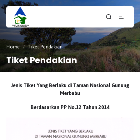
Taman
tnmerbabu,
Nasiona
tngunungmerbabu,
Gunung
tamannasional,
Merbabu
gunungmerbabu,
Home
/
Tiket Pendakian
Tiket Pendakian
Jenis Tiket Yang Berlaku di Taman Nasional Gunung
Merbabu
Berdasarkan PP No.12 Tahun 2014