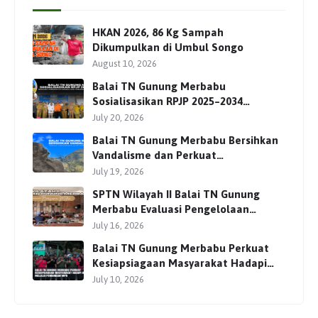
HKAN 2026, 86 Kg Sampah
Dikumpulkan di Umbul Songo
August 10, 2026
Balai TN Gunung Merbabu
Sosialisasikan RPJP 2025–2034
Bersama Para Pemangku
July 20, 2026
Kepentingan
Balai TN Gunung Merbabu Bersihkan
Vandalisme dan Perkuat
Pengamanan Jalur Pendakian
July 19, 2026
SPTN Wilayah II Balai TN Gunung
Merbabu Evaluasi Pengelolaan
Wisata Pendakian Bersama Mitra
July 16, 2026
Balai TN Gunung Merbabu Perkuat
Kesiapsiagaan Masyarakat Hadapi
Karhutla Melalui Pembinaan MPA
July 10, 2026