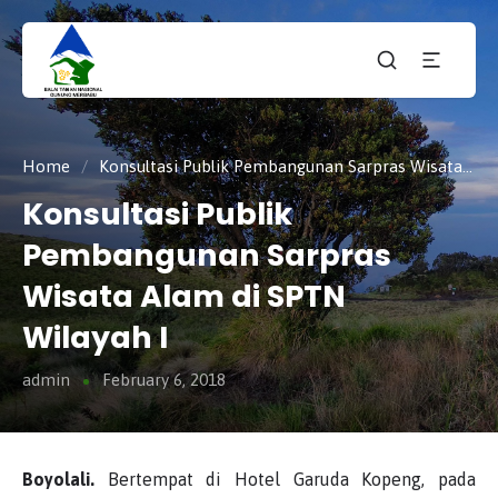
Taman
tnmerbabu,
Nasiona
tngunungmerbabu,
Gunung
tamannasional,
Merbabu
gunungmerbabu,
Home
/
Konsultasi Publik Pembangunan Sarpras Wisata Alam di SPTN Wilayah I
Konsultasi Publik
Pembangunan Sarpras
Wisata Alam di SPTN
Wilayah I
admin
February 6, 2018
Boyolali.
Bertempat di Hotel Garuda Kopeng, pada