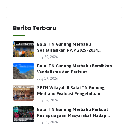
Berita Terbaru
Balai TN Gunung Merbabu
Sosialisasikan RPJP 2025–2034
Bersama Para Pemangku
July 20, 2026
Kepentingan
Balai TN Gunung Merbabu Bersihkan
Vandalisme dan Perkuat
Pengamanan Jalur Pendakian
July 19, 2026
SPTN Wilayah II Balai TN Gunung
Merbabu Evaluasi Pengelolaan
Wisata Pendakian Bersama Mitra
July 16, 2026
Balai TN Gunung Merbabu Perkuat
Kesiapsiagaan Masyarakat Hadapi
Karhutla Melalui Pembinaan MPA
July 10, 2026