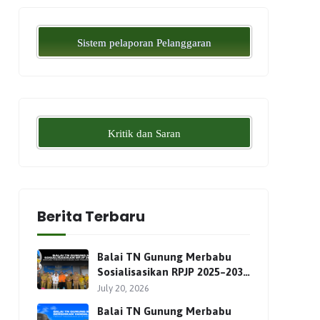
Sistem pelaporan Pelanggaran
Kritik dan Saran
Berita Terbaru
Balai TN Gunung Merbabu
Sosialisasikan RPJP 2025–2034
Bersama Para Pemangku
July 20, 2026
Kepentingan
Balai TN Gunung Merbabu