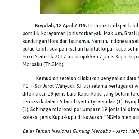
Boyolali, 12 April 2019.
Di dunia terdapat lebi
pemilik keragaman jenis terbanyak. Maklum, Brasil
kandungan flora dan faunanya. Namun, Indonesia sebe
pulau lebih, ada pemisahan habitat kupu- kupu sehin
Buku Statistik 2017 menunjukkan 7 jenis Kupu-kup
Merbabu (TNGMb).
Kemudian setelah dilakukan penggalian data fot
PEH (Sdr Jarot Wahyudi, S.Hut) selama bertugas di 
ditemukan 19 jenis baru Kupu-kupu yang belum terca
termasuk dalam 5 famili yaitu Lycaenidae (1), Nympha
(1). Sehingga referensi perjumpaan 19 jenis ini d
koleksi jenis Kupu-kupu di kawasan TNGMb menjadi 
Balai Taman Nasional Gunung Merbabu – Jarot Wahy