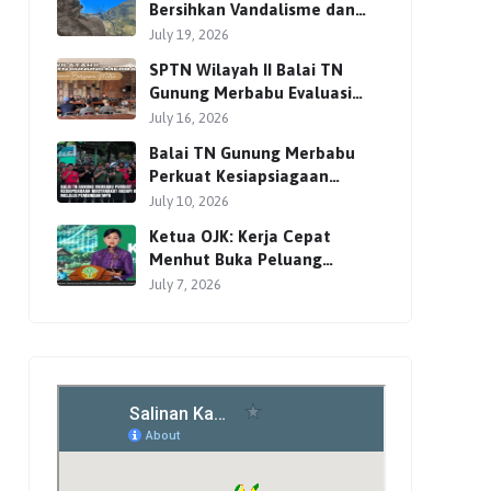
Bersihkan Vandalisme dan
Perkuat Pengamanan Jalur
July 19, 2026
Pendakian
SPTN Wilayah II Balai TN
Gunung Merbabu Evaluasi
Pengelolaan Wisata
July 16, 2026
Pendakian Bersama Mitra
Balai TN Gunung Merbabu
Perkuat Kesiapsiagaan
Masyarakat Hadapi Karhutla
July 10, 2026
Melalui Pembinaan MPA
Ketua OJK: Kerja Cepat
Menhut Buka Peluang
Investasi Global lewat
July 7, 2026
Perdagangan Karbon