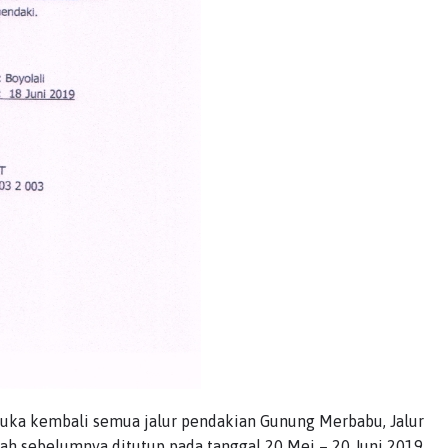
a kembali semua jalur pendakian Gunung Merbabu, Jalur
lah sebelumnya ditutup pada tanggal 20 Mei – 20 Juni 2019