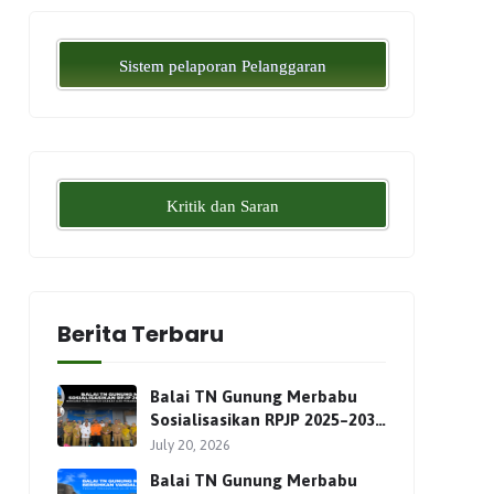
Sistem pelaporan Pelanggaran
Kritik dan Saran
Berita Terbaru
Balai TN Gunung Merbabu
Sosialisasikan RPJP 2025–2034
Bersama Para Pemangku
July 20, 2026
Kepentingan
Balai TN Gunung Merbabu