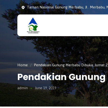
Taman Nasional Gunung Merbabu, Jl . Merbabu, N
Taman
tnmerbabu,
Nasiona
tngunungmerbabu,
Gunung
tamannasional,
Merbabu
gunungmerbabu,
Home
/
Pendakian Gunung Merbabu Dibuka, Jumat 21
Pendakian Gunung M
admin
June 19, 2019