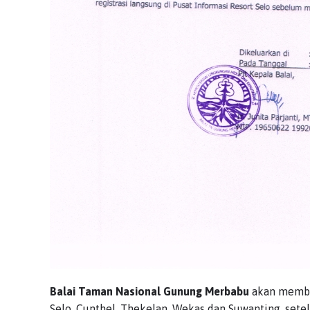
Balai Taman Nasional Gunung Merbabu
akan membuk
Selo, Cunthel, Thekelan, Wekas dan Suwanting, sete