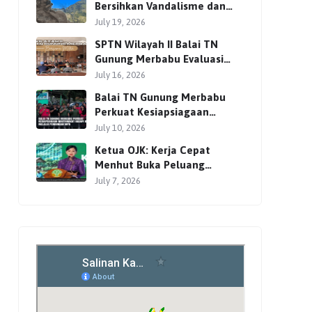
Bersihkan Vandalisme dan
Perkuat Pengamanan Jalur
July 19, 2026
Pendakian
SPTN Wilayah II Balai TN
Gunung Merbabu Evaluasi
Pengelolaan Wisata
July 16, 2026
Pendakian Bersama Mitra
Balai TN Gunung Merbabu
Perkuat Kesiapsiagaan
Masyarakat Hadapi Karhutla
July 10, 2026
Melalui Pembinaan MPA
Ketua OJK: Kerja Cepat
Menhut Buka Peluang
Investasi Global lewat
July 7, 2026
Perdagangan Karbon