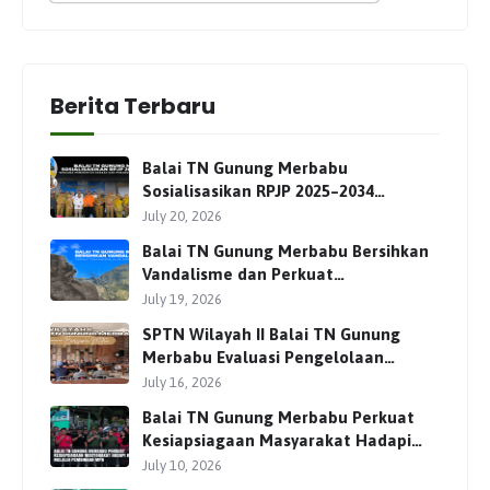
Berita Terbaru
Balai TN Gunung Merbabu
Sosialisasikan RPJP 2025–2034
Bersama Para Pemangku
July 20, 2026
Kepentingan
Balai TN Gunung Merbabu Bersihkan
Vandalisme dan Perkuat
Pengamanan Jalur Pendakian
July 19, 2026
SPTN Wilayah II Balai TN Gunung
Merbabu Evaluasi Pengelolaan
Wisata Pendakian Bersama Mitra
July 16, 2026
Balai TN Gunung Merbabu Perkuat
Kesiapsiagaan Masyarakat Hadapi
Karhutla Melalui Pembinaan MPA
July 10, 2026