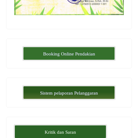
Booking Online Pendakian
Sistem pelaporan Pelanggaran
Kritik dan Saran