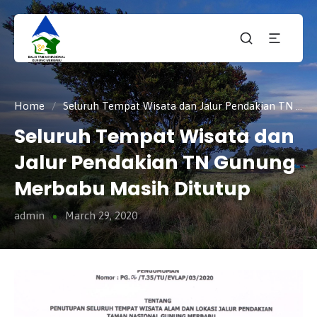
Taman
tnmerbabu,
Nasiona
tngunungmerbabu,
Gunung
tamannasional,
Merbabu
gunungmerbabu,
Home
/
Seluruh Tempat Wisata dan Jalur Pendakian TN Gunung Merbabu Masih Ditutup
Seluruh Tempat Wisata dan
Jalur Pendakian TN Gunung
Merbabu Masih Ditutup
admin
March 29, 2020