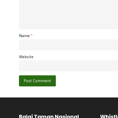
Name
*
Website
Balai Taman Nasional
Whistl