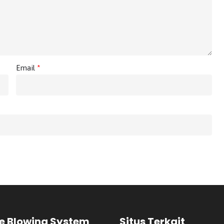
Email
*
e Blowing System
Situs Terkait