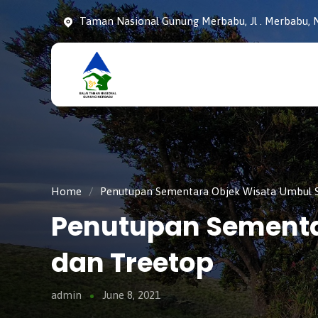
Taman Nasional Gunung Merbabu, Jl . Merbabu, N
Taman
tnmerbabu,
Nasiona
tngunungmerbabu,
Gunung
tamannasional,
Merbabu
gunungmerbabu,
Home
/
Penutupan Sementara Objek Wisata Umbul S
Penutupan Sementa
dan Treetop
admin
June 8, 2021