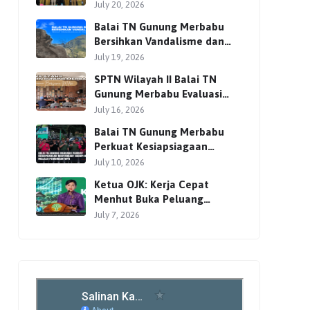
Bersama Para Pemangku
July 20, 2026
Kepentingan
Balai TN Gunung Merbabu
Bersihkan Vandalisme dan
Perkuat Pengamanan Jalur
July 19, 2026
Pendakian
SPTN Wilayah II Balai TN
Gunung Merbabu Evaluasi
Pengelolaan Wisata
July 16, 2026
Pendakian Bersama Mitra
Balai TN Gunung Merbabu
Perkuat Kesiapsiagaan
Masyarakat Hadapi Karhutla
July 10, 2026
Melalui Pembinaan MPA
Ketua OJK: Kerja Cepat
Menhut Buka Peluang
Investasi Global lewat
July 7, 2026
Perdagangan Karbon