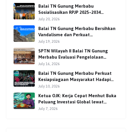
Balai TN Gunung Merbabu
Sosialisasikan RPJP 2025–2034
Bersama Para Pemangku
July 20, 2026
Kepentingan
Balai TN Gunung Merbabu Bersihkan
Vandalisme dan Perkuat
Pengamanan Jalur Pendakian
July 19, 2026
SPTN Wilayah II Balai TN Gunung
Merbabu Evaluasi Pengelolaan
Wisata Pendakian Bersama Mitra
July 16, 2026
Balai TN Gunung Merbabu Perkuat
Kesiapsiagaan Masyarakat Hadapi
Karhutla Melalui Pembinaan MPA
July 10, 2026
Ketua OJK: Kerja Cepat Menhut Buka
Peluang Investasi Global lewat
Perdagangan Karbon
July 7, 2026