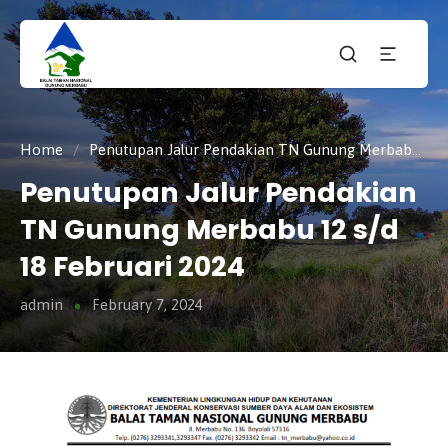
Taman
tnmerbabu,
Nasiona
tngunungmerbabu,
Gunung
tamannasional,
Merbabu
gunungmerbabu,
Home
/
Penutupan Jalur Pendakian TN Gunung Merbabu 12 s/d 18 Februari 2024
Penutupan Jalur Pendakian
TN Gunung Merbabu 12 s/d
18 Februari 2024
admin
February 7, 2024