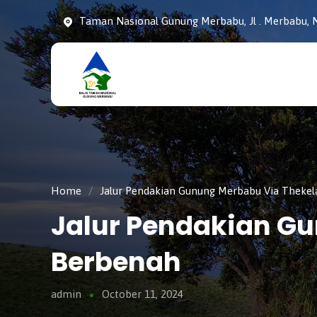
Taman Nasional Gunung Merbabu, Jl . Merbabu, N
Taman
tnmerbabu,
Nasiona
tngunungmerbabu,
Gunung
tamannasional,
Merbabu
gunungmerbabu,
Home
/
Jalur Pendakian Gunung Merbabu Via Thekel
Jalur Pendakian Gu
Berbenah
admin
October 11, 2024