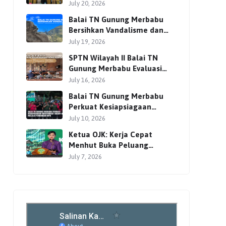
Bersama Para Pemangku
July 20, 2026
Kepentingan
Balai TN Gunung Merbabu
Bersihkan Vandalisme dan
Perkuat Pengamanan Jalur
July 19, 2026
Pendakian
SPTN Wilayah II Balai TN
Gunung Merbabu Evaluasi
Pengelolaan Wisata
July 16, 2026
Pendakian Bersama Mitra
Balai TN Gunung Merbabu
Perkuat Kesiapsiagaan
Masyarakat Hadapi Karhutla
July 10, 2026
Melalui Pembinaan MPA
Ketua OJK: Kerja Cepat
Menhut Buka Peluang
Investasi Global lewat
July 7, 2026
Perdagangan Karbon