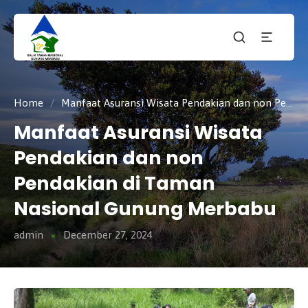
Taman
tnmerbabu,
Nasiona
tngunungmerbabu,
Gunung
tamannasional,
Merbabu
gunungmerbabu,
Home
/
Manfaat Asuransi Wisata Pendakian dan non Pendakian di Taman Nasional Gunung Merbabu
Manfaat Asuransi Wisata
Pendakian dan non
Pendakian di Taman
Nasional Gunung Merbabu
admin
December 27, 2024