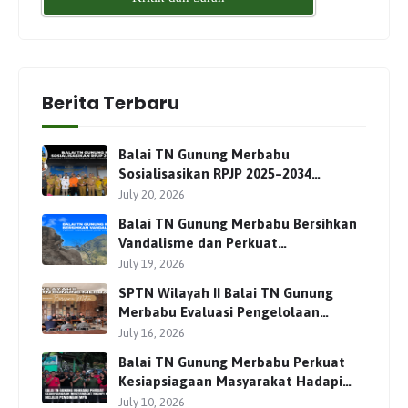
Berita Terbaru
Balai TN Gunung Merbabu
Sosialisasikan RPJP 2025–2034
Bersama Para Pemangku
July 20, 2026
Kepentingan
Balai TN Gunung Merbabu Bersihkan
Vandalisme dan Perkuat
Pengamanan Jalur Pendakian
July 19, 2026
SPTN Wilayah II Balai TN Gunung
Merbabu Evaluasi Pengelolaan
Wisata Pendakian Bersama Mitra
July 16, 2026
Balai TN Gunung Merbabu Perkuat
Kesiapsiagaan Masyarakat Hadapi
Karhutla Melalui Pembinaan MPA
July 10, 2026