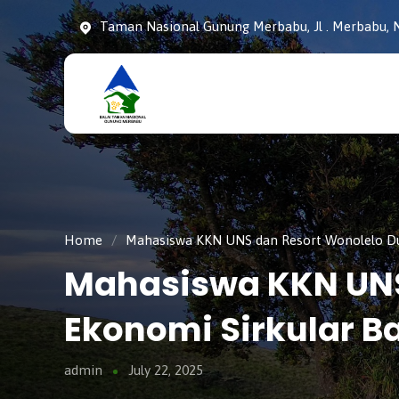
Taman Nasional Gunung Merbabu, Jl . Merbabu, N
Taman
tnmerbabu,
Nasiona
tngunungmerbabu,
Gunung
tamannasional,
Merbabu
gunungmerbabu,
Home
/
Mahasiswa KKN UNS dan Resort Wonolelo Du
Mahasiswa KKN UNS
Ekonomi Sirkular 
admin
July 22, 2025