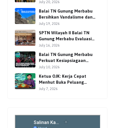
Bersama Para Pemangku
July 20, 2026
Kepentingan
Balai TN Gunung Merbabu
Bersihkan Vandalisme dan
Perkuat Pengamanan Jalur
July 19, 2026
Pendakian
SPTN Wilayah II Balai TN
Gunung Merbabu Evaluasi
Pengelolaan Wisata
July 16, 2026
Pendakian Bersama Mitra
Balai TN Gunung Merbabu
Perkuat Kesiapsiagaan
Masyarakat Hadapi Karhutla
July 10, 2026
Melalui Pembinaan MPA
Ketua OJK: Kerja Cepat
Menhut Buka Peluang
Investasi Global lewat
July 7, 2026
Perdagangan Karbon