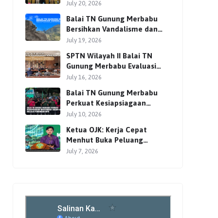
Bersama Para Pemangku
July 20, 2026
Kepentingan
Balai TN Gunung Merbabu
Bersihkan Vandalisme dan
Perkuat Pengamanan Jalur
July 19, 2026
Pendakian
SPTN Wilayah II Balai TN
Gunung Merbabu Evaluasi
Pengelolaan Wisata
July 16, 2026
Pendakian Bersama Mitra
Balai TN Gunung Merbabu
Perkuat Kesiapsiagaan
Masyarakat Hadapi Karhutla
July 10, 2026
Melalui Pembinaan MPA
Ketua OJK: Kerja Cepat
Menhut Buka Peluang
Investasi Global lewat
July 7, 2026
Perdagangan Karbon