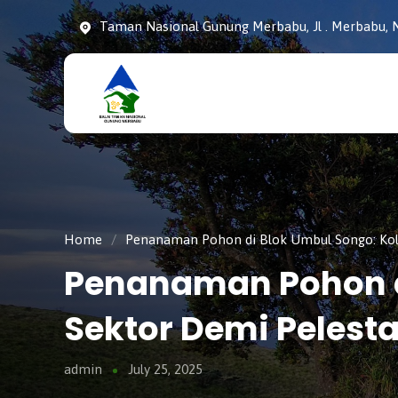
Taman Nasional Gunung Merbabu, Jl . Merbabu, N
Taman
tnmerbabu,
Nasiona
tngunungmerbabu,
Gunung
tamannasional,
Merbabu
gunungmerbabu,
Home
/
Penanaman Pohon di Blok Umbul Songo: Kola
Penanaman Pohon di
Sektor Demi Pelest
admin
July 25, 2025