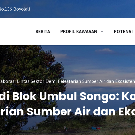
o.136 Boyolali
BERITA
PROFIL KAWASAN
POTENSI
borasi Lintas Sektor Demi Pelestarian Sumber Air dan Ekosiste
 Blok Umbul Songo: Kol
arian Sumber Air dan E