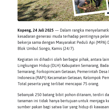
Kopeng, 24 Juli 2025
— Dalam rangka menyelamatka
kesadaran generasi muda terhadap pentingnya pele
bekerja sama dengan Masyarakat Peduli Api (MPA)
Blok Umbul Songo, Kamis (24/7).
Kegiatan ini dihadiri oleh berbagai pihak, antara la
Lingkungan Hidup (DLH) Kabupaten Semarang, Bad
Semarang, Forkopimcam Getasan, Pemerintah Desa Ko
Indonesia (RAPI) Kecamatan Getasan, Kelompok Pema
Total peserta yang terlibat mencapai 75 orang.
Sebanyak 250 batang bibit pohon ditanam, terdiri dari
tanaman ini tidak hanya bertujuan untuk menjaga ket
sumber pakan bagi satwa liar yang hidup di kawasan