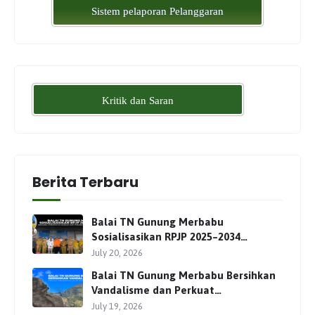
Sistem pelaporan Pelanggaran
Kritik dan Saran
Berita Terbaru
Balai TN Gunung Merbabu
Sosialisasikan RPJP 2025–2034
Bersama Para Pemangku
July 20, 2026
Kepentingan
Balai TN Gunung Merbabu Bersihkan
Vandalisme dan Perkuat
Pengamanan Jalur Pendakian
July 19, 2026