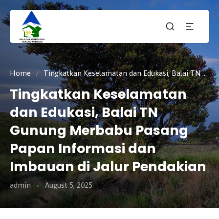
Taman
tnmerbabu,
Nasiona
tngunungmerbabu,
Gunung
tamannasional,
Merbabu
gunungmerbabu,
Home
/
Tingkatkan Keselamatan dan Edukasi, Balai TN Gunung Merbabu Pasang Papan Informasi dan Imbauan di Jalur Pendakian
Tingkatkan Keselamatan
dan Edukasi, Balai TN
Gunung Merbabu Pasang
Papan Informasi dan
Imbauan di Jalur Pendakian
admin
August 5, 2025