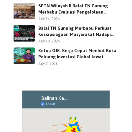
SPTN Wilayah II Balai TN Gunung
Merbabu Evaluasi Pengelolaan
Wisata Pendakian Bersama Mitra
July 16, 2026
Balai TN Gunung Merbabu Perkuat
Kesiapsiagaan Masyarakat Hadapi
Karhutla Melalui Pembinaan MPA
July 10, 2026
Ketua OJK: Kerja Cepat Menhut Buka
Peluang Investasi Global lewat
Perdagangan Karbon
July 7, 2026