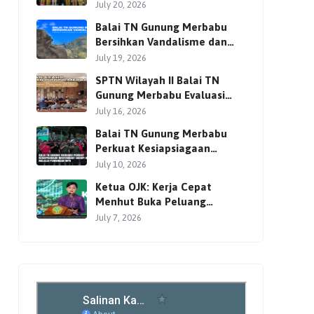
Bersama Para Pemangku
July 20, 2026
Kepentingan
Balai TN Gunung Merbabu
Bersihkan Vandalisme dan
Perkuat Pengamanan Jalur
July 19, 2026
Pendakian
SPTN Wilayah II Balai TN
Gunung Merbabu Evaluasi
Pengelolaan Wisata
July 16, 2026
Pendakian Bersama Mitra
Balai TN Gunung Merbabu
Perkuat Kesiapsiagaan
Masyarakat Hadapi Karhutla
July 10, 2026
Melalui Pembinaan MPA
Ketua OJK: Kerja Cepat
Menhut Buka Peluang
Investasi Global lewat
July 7, 2026
Perdagangan Karbon