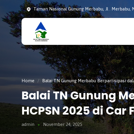
Taman Nasional Gunung Merbabu, Jl . Merbabu, N
Taman
tnmerbabu,
Nasiona
tngunungmerbabu,
Gunung
tamannasional,
Merbabu
gunungmerbabu,
Home
/
Balai TN Gunung Merbabu Berpartisipasi da
Balai TN Gunung M
HCPSN 2025 di Car 
admin
November 24, 2025