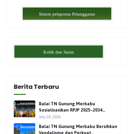
Sistem pelaporan Pelanggaran
Kritik dan Saran
Berita Terbaru
Balai TN Gunung Merbabu
Sosialisasikan RPJP 2025–2034
Bersama Para Pemangku
July 20, 2026
Kepentingan
Balai TN Gunung Merbabu Bersihkan
Vandalisme dan Perkuat