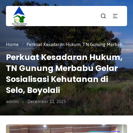
Taman
tnmerbabu,
Nasiona
tngunungmerbabu,
Gunung
tamannasional,
Merbabu
gunungmerbabu,
Home
/
Perkuat Kesadaran Hukum, TN Gunung Merbabu Gelar Sosialisasi Kehutanan di Selo, Boyolali
Perkuat Kesadaran Hukum,
TN Gunung Merbabu Gelar
Sosialisasi Kehutanan di
Selo, Boyolali
admin
December 11, 2025