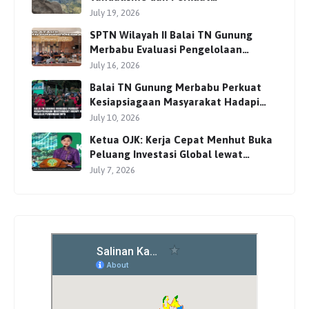
Pengamanan Jalur Pendakian
July 19, 2026
SPTN Wilayah II Balai TN Gunung
Merbabu Evaluasi Pengelolaan
Wisata Pendakian Bersama Mitra
July 16, 2026
Balai TN Gunung Merbabu Perkuat
Kesiapsiagaan Masyarakat Hadapi
Karhutla Melalui Pembinaan MPA
July 10, 2026
Ketua OJK: Kerja Cepat Menhut Buka
Peluang Investasi Global lewat
Perdagangan Karbon
July 7, 2026