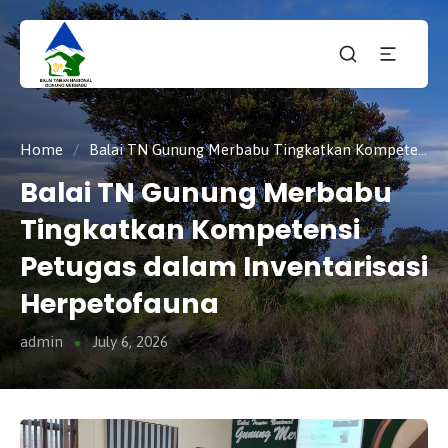
Taman
tnmerbabu,
Nasiona
tngunungmerbabu,
Gunung
tamannasional,
Merbabu
gunungmerbabu,
Home
/
Balai TN Gunung Merbabu Tingkatkan Kompetensi Petugas dalam Inventarisasi Herpetofauna
Balai TN Gunung Merbabu
Tingkatkan Kompetensi
Petugas dalam Inventarisasi
Herpetofauna
admin
July 6, 2026