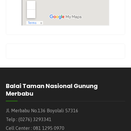
Balai Taman Nasional Gunung
Merbabu
Jl. Merbabu No.136 Boyolali 57316
Telp : (0276) 3293341
Cell Center : 081 1295 0970