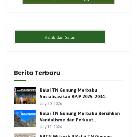
Kritik dan Saran
Berita Terbaru
Balai TN Gunung Merbabu
Sosialisasikan RPJP 2025–2034
Bersama Para Pemangku
July 20, 2026
Kepentingan
Balai TN Gunung Merbabu Bersihkan
Vandalisme dan Perkuat
Pengamanan Jalur Pendakian
July 19, 2026
SPTN Wilayah II Balai TN Gunung