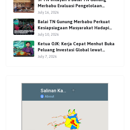
Merbabu Evaluasi Pengelolaan
Wisata Pendakian Bersama Mitra
July 16, 2026
Balai TN Gunung Merbabu Perkuat
Kesiapsiagaan Masyarakat Hadapi
Karhutla Melalui Pembinaan MPA
July 10, 2026
Ketua OJK: Kerja Cepat Menhut Buka
Peluang Investasi Global lewat
Perdagangan Karbon
July 7, 2026