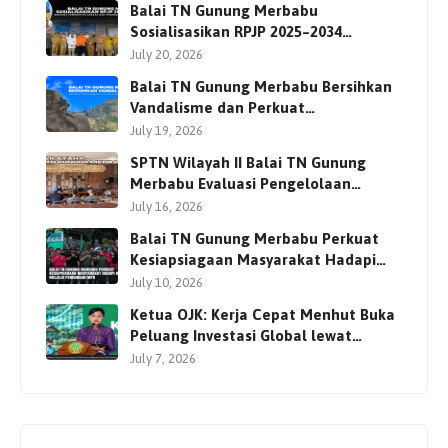
Balai TN Gunung Merbabu
Sosialisasikan RPJP 2025–2034
Bersama Para Pemangku
July 20, 2026
Kepentingan
Balai TN Gunung Merbabu Bersihkan
Vandalisme dan Perkuat
Pengamanan Jalur Pendakian
July 19, 2026
SPTN Wilayah II Balai TN Gunung
Merbabu Evaluasi Pengelolaan
Wisata Pendakian Bersama Mitra
July 16, 2026
Balai TN Gunung Merbabu Perkuat
Kesiapsiagaan Masyarakat Hadapi
Karhutla Melalui Pembinaan MPA
July 10, 2026
Ketua OJK: Kerja Cepat Menhut Buka
Peluang Investasi Global lewat
Perdagangan Karbon
July 7, 2026