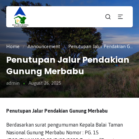
Taman
tnmerbabu,
Nasiona
tngunungmerbabu,
Gunung
tamannasional,
Merbabu
gunungmerbabu,
Home
/
Announcement
/
Penutupan Jalur Pendakian Gunung Merbabu
Penutupan Jalur Pendakian
Gunung Merbabu
admin
August 26, 2025
Penutupan Jalur Pendakian Gunung Merbabu
Berdasarkan surat pengumuman Kepala Balai Taman
Nasional Gunung Merbabu Nomor : PG. 15