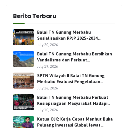
Berita Terbaru
Balai TN Gunung Merbabu
Sosialisasikan RPJP 2025–2034
Bersama Para Pemangku
July 20, 2026
Kepentingan
Balai TN Gunung Merbabu Bersihkan
Vandalisme dan Perkuat
Pengamanan Jalur Pendakian
July 19, 2026
SPTN Wilayah II Balai TN Gunung
Merbabu Evaluasi Pengelolaan
Wisata Pendakian Bersama Mitra
July 16, 2026
Balai TN Gunung Merbabu Perkuat
Kesiapsiagaan Masyarakat Hadapi
Karhutla Melalui Pembinaan MPA
July 10, 2026
Ketua OJK: Kerja Cepat Menhut Buka
Peluang Investasi Global lewat