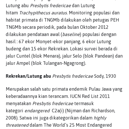
Lutung abu
Presbytis fredericae
dan Lutung
hitam
Trachypithecus auratus
. Monitoring populasi dan
habitat primata di TNGMb dilakukan oleh petugas PEH
TNGMb secara periodik, pada bulan Oktober 2012
dilakukan pendataan awal (
baseline
) populasi dengan
hasil : 67 ekor Monyet-ekor panjang, 6 ekor Lutung
budeng dan 15 ekor Rekrekan. Lokasi survei berada di
jalur Cuntel (blok Menara), jalur Selo (blok Pandean) dan
jalur Ampel (blok Tulangan-Ngagrong).
Rekrekan/Lutung abu
Presbytis fredericae
Sody, 1930
Merupakan salah satu primata endemik Pulau Jawa yang
keberadaannya kian terancam. IUCN Red List 2011
menyatakan
Presbytis fredericae
termasuk
kategori
endangered
C2a(i) (Nijman dan Richardson,
2008). Satwa ini juga dikategorikan dalam
highly
threatened
dalam The World’s 25 Most Endangered