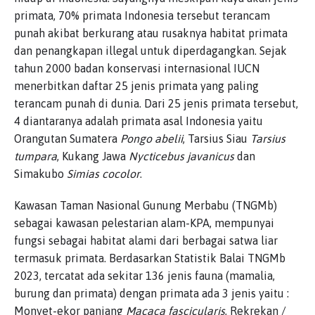
primata, 70% primata Indonesia tersebut terancam
punah akibat berkurang atau rusaknya habitat primata
dan penangkapan illegal untuk diperdagangkan. Sejak
tahun 2000 badan konservasi internasional IUCN
menerbitkan daftar 25 jenis primata yang paling
terancam punah di dunia. Dari 25 jenis primata tersebut,
4 diantaranya adalah primata asal Indonesia yaitu
Orangutan Sumatera
Pongo abelii
, Tarsius Siau
Tarsius
tumpara
, Kukang Jawa
Nycticebus javanicus
dan
Simakubo
Simias cocolor
.
Kawasan Taman Nasional Gunung Merbabu (TNGMb)
sebagai kawasan pelestarian alam-KPA, mempunyai
fungsi sebagai habitat alami dari berbagai satwa liar
termasuk primata. Berdasarkan Statistik Balai TNGMb
2023, tercatat ada sekitar 136 jenis fauna (mamalia,
burung dan primata) dengan primata ada 3 jenis yaitu :
Monyet-ekor panjang
Macaca fascicularis
, Rekrekan /