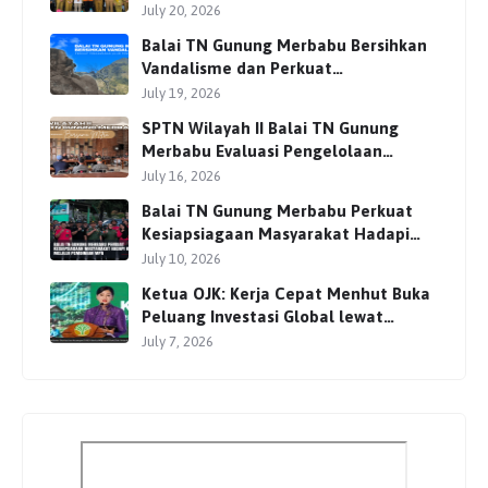
Bersama Para Pemangku
July 20, 2026
Kepentingan
Balai TN Gunung Merbabu Bersihkan
Vandalisme dan Perkuat
Pengamanan Jalur Pendakian
July 19, 2026
SPTN Wilayah II Balai TN Gunung
Merbabu Evaluasi Pengelolaan
Wisata Pendakian Bersama Mitra
July 16, 2026
Balai TN Gunung Merbabu Perkuat
Kesiapsiagaan Masyarakat Hadapi
Karhutla Melalui Pembinaan MPA
July 10, 2026
Ketua OJK: Kerja Cepat Menhut Buka
Peluang Investasi Global lewat
Perdagangan Karbon
July 7, 2026