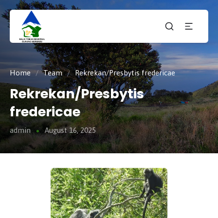
Taman
tnmerbabu,
Nasiona
tngunungmerbabu,
Gunung
tamannasional,
Merbabu
gunungmerbabu,
Home
/
Team
/
Rekrekan/Presbytis fredericae
Rekrekan/Presbytis
fredericae
admin
August 16, 2025